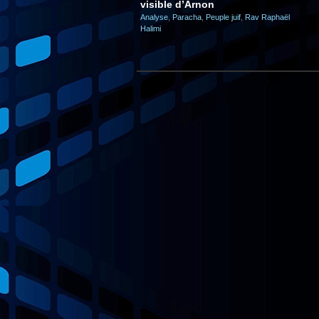
visible d’Arnon
Analyse
,
Paracha
,
Peuple juif
,
Rav Raphaël
Halimi