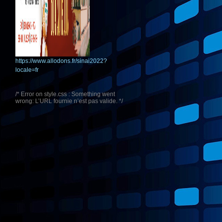
https://www.allodons.fr/sinai2022?
locale=fr
/* Error on style.css : Something went
wrong: L’URL fournie n’est pas valide. */