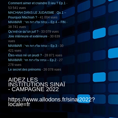
Comment aimer et craindre D.ieu ? Ep.1
-
53 541 vues
MACHIAH DANS LE JUDAISME : Qu.1 –
Pourquoi Machiah ?
- 41 004 vues
MAAMAR : ‘ונחה עליו רוח הוי – Ep.4 – FIN
-
38 741 vues
Qu’est-ce qu’un juif ?
- 33 079 vues
Joie intérieure et extérieure
- 30 639
vues
MAAMAR : ‘ונחה עליו רוח הוי – Ep.3
- 30
421 vues
Êtes-vous né un jeudi ?
- 28 871 vues
MAAMAR: ‘ונחה עליו רוח הוי – Ep.2
- 27
278 vues
Le secret des prénoms
- 26 078 vues
AIDEZ LES
INSTITUTIONS SINAÏ
- CAMPAGNE 2022
https://www.allodons.fr/sinai2022?
locale=fr