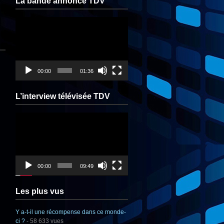
La bande annonce TDV
Lecteur
vidéo
00:00
01:36
L’interview télévisée TDV
Lecteur
vidéo
00:00
09:49
Les plus vus
Y a-t-il une récompense dans ce monde-
ci ?
- 58 633 vues