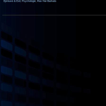
Epreuve & Exil
,
Psychologie
,
Rav Haï Barkats