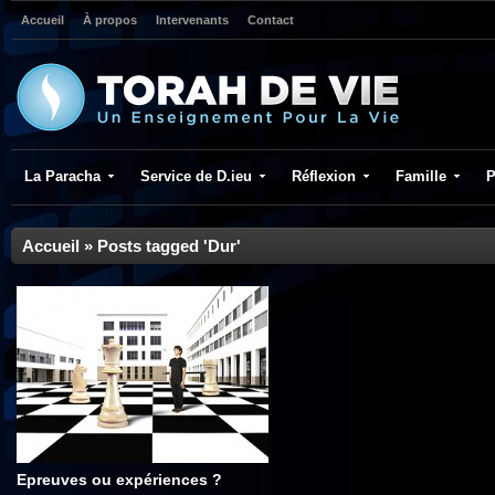
Accueil
À propos
Intervenants
Contact
La Paracha
Service de D.ieu
Réflexion
Famille
P
Accueil
»
Posts tagged 'Dur'
Epreuves ou expériences ?