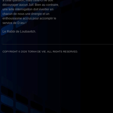
à cette question, mais celle-ci ne doit
décourager aucun Juif. Bien au contraire,
une telle interrogation doit éveiller en
chacun de nous une énergie et un
enthousiasme accrus pour accomplir le
service de D.ieu !
Le Rabbi de Loubavitch.
COPYRIGHT © 2026 TORAH DE VIE. ALL RIGHTS RESERVED.