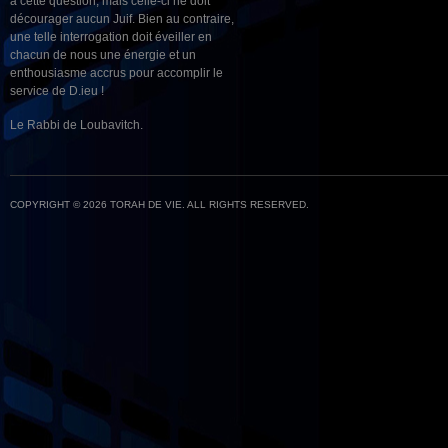
à cette question, mais celle-ci ne doit
décourager aucun Juif. Bien au contraire,
une telle interrogation doit éveiller en
chacun de nous une énergie et un
enthousiasme accrus pour accomplir le
service de D.ieu !
Le Rabbi de Loubavitch.
COPYRIGHT © 2026 TORAH DE VIE. ALL RIGHTS RESERVED.