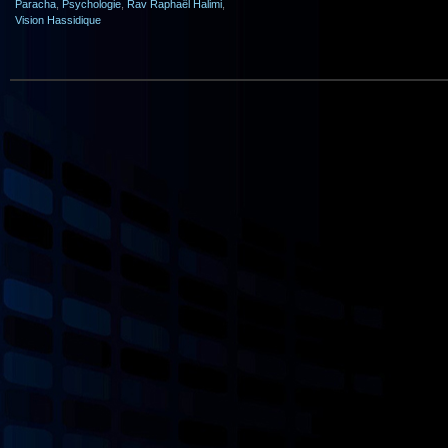
Paracha
,
Psychologie
,
Rav Raphaël Halimi
,
Vision Hassidique