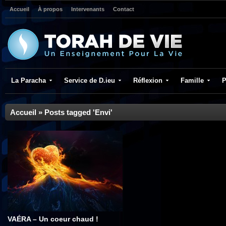
Accueil
À propos
Intervenants
Contact
La Paracha
Service de D.ieu
Réflexion
Famille
P
Accueil
»
Posts tagged 'Envi'
VAÉRA – Un coeur chaud !