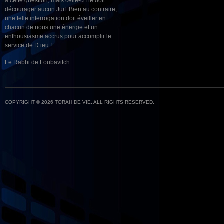
à cette question, mais celle-ci ne doit
décourager aucun Juif. Bien au contraire,
une telle interrogation doit éveiller en
chacun de nous une énergie et un
enthousiasme accrus pour accomplir le
service de D.ieu !
Le Rabbi de Loubavitch.
COPYRIGHT © 2026 TORAH DE VIE. ALL RIGHTS RESERVED.