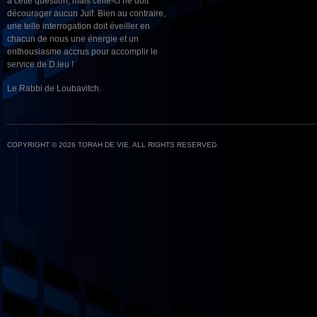
à cette question, mais celle-ci ne doit
décourager aucun Juif. Bien au contraire,
une telle interrogation doit éveiller en
chacun de nous une énergie et un
enthousiasme accrus pour accomplir le
service de D.ieu !
Le Rabbi de Loubavitch.
COPYRIGHT © 2026 TORAH DE VIE. ALL RIGHTS RESERVED.