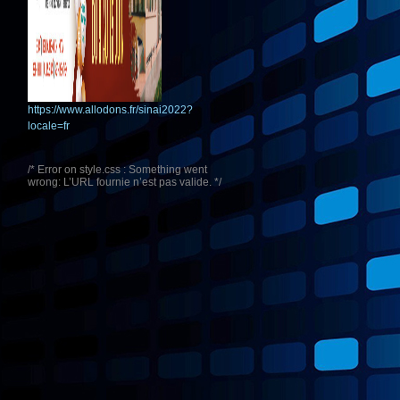
https://www.allodons.fr/sinai2022?
locale=fr
/* Error on style.css : Something went
wrong: L’URL fournie n’est pas valide. */