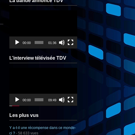
La bande annonce TDV
Lecteur
vidéo
00:00
01:36
L’interview télévisée TDV
Lecteur
vidéo
00:00
09:49
Les plus vus
Y a-t-il une récompense dans ce monde-
ci ?
- 58 633 vues