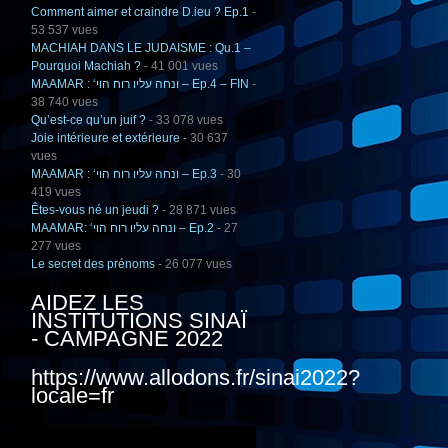
Comment aimer et craindre D.ieu ? Ep.1
-
53 537 vues
MACHIAH DANS LE JUDAISME : Qu.1 –
Pourquoi Machiah ?
- 41 001 vues
MAAMAR : ‘ונחה עליו רוח הוי – Ep.4 – FIN
-
38 740 vues
Qu’est-ce qu’un juif ?
- 33 078 vues
Joie intérieure et extérieure
- 30 637
vues
MAAMAR : ‘ונחה עליו רוח הוי – Ep.3
- 30
419 vues
Êtes-vous né un jeudi ?
- 28 871 vues
MAAMAR: ‘ונחה עליו רוח הוי – Ep.2
- 27
277 vues
Le secret des prénoms
- 26 077 vues
AIDEZ LES
INSTITUTIONS SINAÏ
- CAMPAGNE 2022
https://www.allodons.fr/sinai2022?
locale=fr