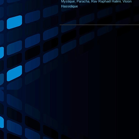
Mystique
,
Paracha
,
Rav Raphaël Halimi
,
Vision
Hassidique