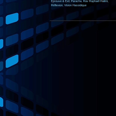
Epreuve & Exil
,
Paracha
,
Rav Raphaël Halimi
,
Réflexion
,
Vision Hassidique