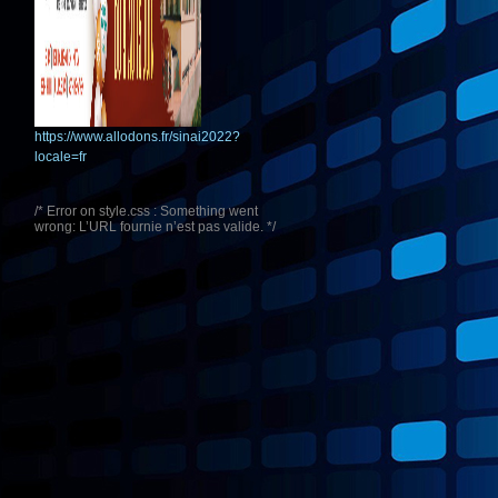
https://www.allodons.fr/sinai2022?
locale=fr
/* Error on style.css : Something went
wrong: L’URL fournie n’est pas valide. */