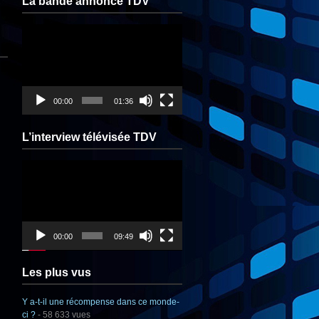
La bande annonce TDV
Lecteur
vidéo
00:00
01:36
L’interview télévisée TDV
Lecteur
vidéo
00:00
09:49
Les plus vus
Y a-t-il une récompense dans ce monde-
ci ?
- 58 633 vues