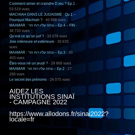
Comment aimer et craindre D.ieu ? Ep.1
-
53 519 vues
MACHIAH DANS LE JUDAISME : Qu.1 –
Pourquoi Machiah ?
- 40 998 vues
MAAMAR : ‘ונחה עליו רוח הוי – Ep.4 – FIN
-
38 733 vues
Qu’est-ce qu’un juif ?
- 33 076 vues
Joie intérieure et extérieure
- 30 635
vues
MAAMAR : ‘ונחה עליו רוח הוי – Ep.3
- 30
403 vues
Êtes-vous né un jeudi ?
- 28 868 vues
MAAMAR: ‘ונחה עליו רוח הוי – Ep.2
- 27
266 vues
Le secret des prénoms
- 26 075 vues
AIDEZ LES
INSTITUTIONS SINAÏ
- CAMPAGNE 2022
https://www.allodons.fr/sinai2022?
locale=fr