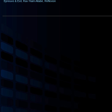
Epreuve & Exil
,
Rav Haim Altabé
,
Réflexion