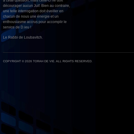
à cette question, mais celle-ci ne doit
décourager aucun Juif. Bien au contraire,
une telle interrogation doit éveiller en
chacun de nous une énergie et un
enthousiasme accrus pour accomplir le
service de D.ieu !
Le Rabbi de Loubavitch.
COPYRIGHT © 2026 TORAH DE VIE. ALL RIGHTS RESERVED.