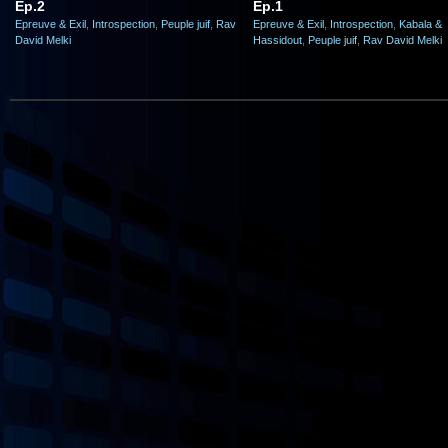
Ep.2
Ep.1
Epreuve & Exil
,
Introspection
,
Peuple juif
,
Rav
Epreuve & Exil
,
Introspection
,
Kabala &
David Melki
Hassidout
,
Peuple juif
,
Rav David Melki