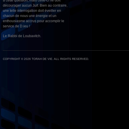
à cette question, mais celle-ci ne doit
décourager aucun Juif. Bien au contraire,
une telle interrogation doit éveiller en
chacun de nous une énergie et un
enthousiasme accrus pour accomplir le
service de D.ieu !
Le Rabbi de Loubavitch.
COPYRIGHT © 2026 TORAH DE VIE. ALL RIGHTS RESERVED.