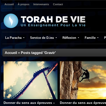
Accueil
À propos
Intervenants
Contact
La Paracha
Service de D.ieu
Réflexion
Famille
P
Accueil
»
Posts tagged 'Gravir'
Donner du sens aux épreuves –
Donner du sens aux épreuve