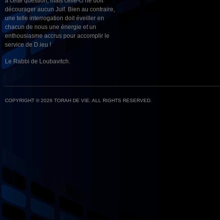
à cette question, mais celle-ci ne doit
décourager aucun Juif. Bien au contraire,
une telle interrogation doit éveiller en
chacun de nous une énergie et un
enthousiasme accrus pour accomplir le
service de D.ieu !
Le Rabbi de Loubavitch.
COPYRIGHT © 2026 TORAH DE VIE. ALL RIGHTS RESERVED.