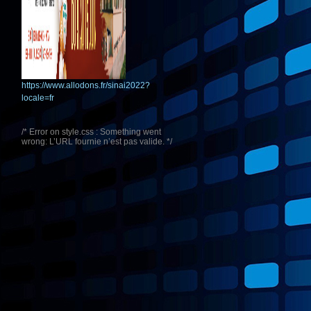
https://www.allodons.fr/sinai2022?
locale=fr
/* Error on style.css : Something went
wrong: L’URL fournie n’est pas valide. */