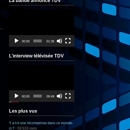
La bande annonce TDV
Lecteur
vidéo
00:00
01:36
L’interview télévisée TDV
Lecteur
vidéo
00:00
09:49
Les plus vus
Y a-t-il une récompense dans ce monde-
ci ?
- 58 633 vues