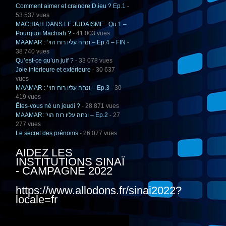
Comment aimer et craindre D.ieu ? Ep.1
-
53 537 vues
MACHIAH DANS LE JUDAISME : Qu.1 –
Pourquoi Machiah ?
- 41 003 vues
MAAMAR : ‘ונחה עליו רוח הוי – Ep.4 – FIN
-
38 740 vues
Qu’est-ce qu’un juif ?
- 33 078 vues
Joie intérieure et extérieure
- 30 637
vues
MAAMAR : ‘ונחה עליו רוח הוי – Ep.3
- 30
419 vues
Êtes-vous né un jeudi ?
- 28 871 vues
MAAMAR: ‘ונחה עליו רוח הוי – Ep.2
- 27
277 vues
Le secret des prénoms
- 26 077 vues
AIDEZ LES
INSTITUTIONS SINAÏ
- CAMPAGNE 2022
https://www.allodons.fr/sinai2022?
locale=fr