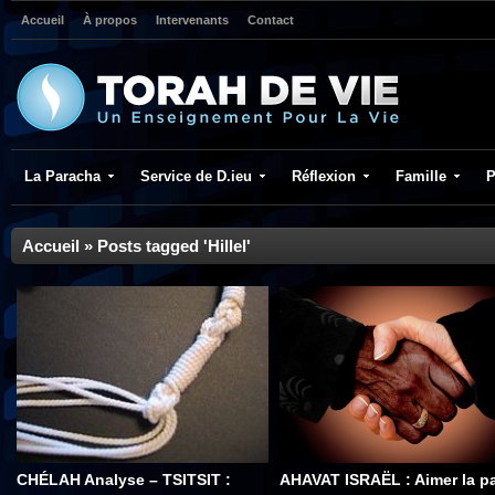
Accueil
À propos
Intervenants
Contact
La Paracha
Service de D.ieu
Réflexion
Famille
P
Accueil
»
Posts tagged 'Hillel'
CHÉLAH Analyse – TSITSIT :
AHAVAT ISRAËL : Aimer la p