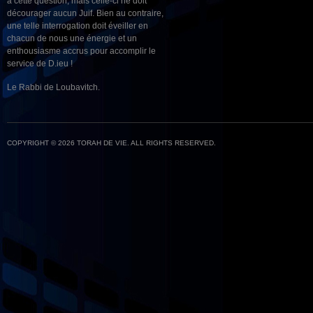
à cette question, mais celle-ci ne doit
décourager aucun Juif. Bien au contraire,
une telle interrogation doit éveiller en
chacun de nous une énergie et un
enthousiasme accrus pour accomplir le
service de D.ieu !
Le Rabbi de Loubavitch.
COPYRIGHT © 2026 TORAH DE VIE. ALL RIGHTS RESERVED.