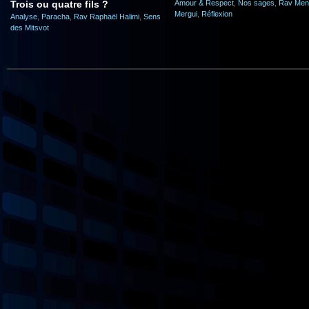
Trois ou quatre fils ?
Amour & Respect
,
Nos sages
,
Rav Men
Mergui
,
Réflexion
Analyse
,
Paracha
,
Rav Raphaël Halimi
,
Sens
des Mitsvot