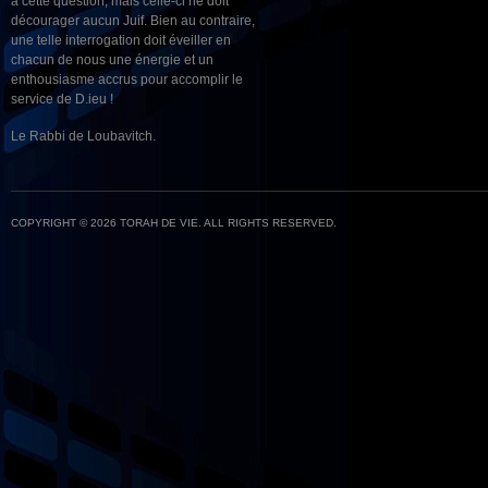
à cette question, mais celle-ci ne doit
décourager aucun Juif. Bien au contraire,
une telle interrogation doit éveiller en
chacun de nous une énergie et un
enthousiasme accrus pour accomplir le
service de D.ieu !
Le Rabbi de Loubavitch.
COPYRIGHT © 2026 TORAH DE VIE. ALL RIGHTS RESERVED.