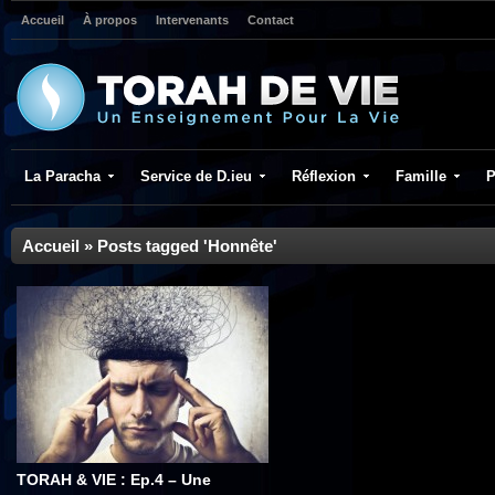
Accueil
À propos
Intervenants
Contact
La Paracha
Service de D.ieu
Réflexion
Famille
P
Accueil
»
Posts tagged 'Honnête'
TORAH & VIE : Ep.4 – Une