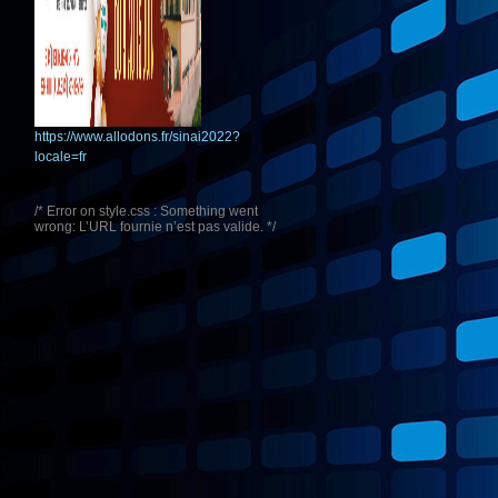
https://www.allodons.fr/sinai2022?
locale=fr
/* Error on style.css : Something went
wrong: L’URL fournie n’est pas valide. */