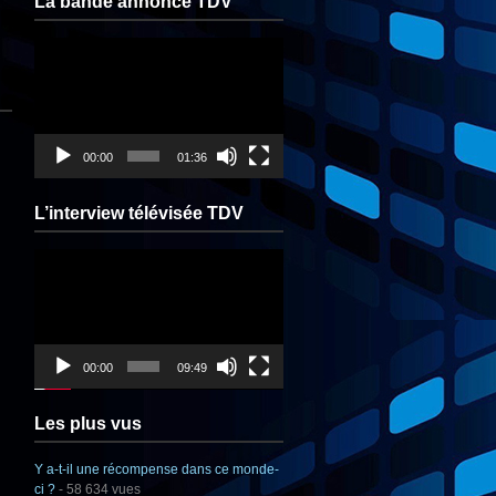
La bande annonce TDV
Lecteur
vidéo
00:00
01:36
L’interview télévisée TDV
Lecteur
vidéo
00:00
09:49
Les plus vus
Y a-t-il une récompense dans ce monde-
ci ?
- 58 634 vues