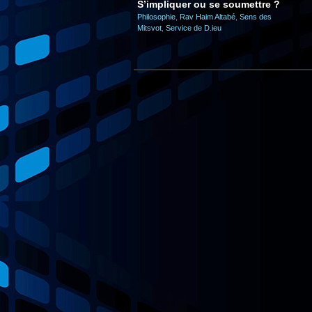
S’impliquer ou se soumettre ?
Philosophie
,
Rav Haim Altabé
,
Sens des
Mitsvot
,
Service de D.ieu