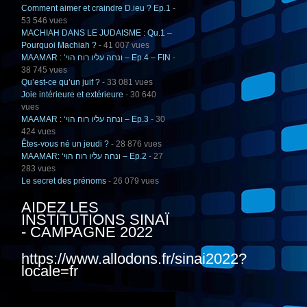
Comment aimer et craindre D.ieu ? Ep.1
-
53 546 vues
MACHIAH DANS LE JUDAISME : Qu.1 –
Pourquoi Machiah ?
- 41 007 vues
MAAMAR : ‘ונחה עליו רוח הוי – Ep.4 – FIN
-
38 745 vues
Qu’est-ce qu’un juif ?
- 33 081 vues
Joie intérieure et extérieure
- 30 640
vues
MAAMAR : ‘ונחה עליו רוח הוי – Ep.3
- 30
424 vues
Êtes-vous né un jeudi ?
- 28 876 vues
MAAMAR: ‘ונחה עליו רוח הוי – Ep.2
- 27
283 vues
Le secret des prénoms
- 26 079 vues
AIDEZ LES
INSTITUTIONS SINAÏ
- CAMPAGNE 2022
https://www.allodons.fr/sinai2022?
locale=fr