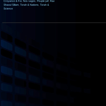
Croyance & Foi
,
Nos sages
,
Peuple juif
,
Rav
Shaoul Sillam
,
Torah & Nations
,
Torah &
Science