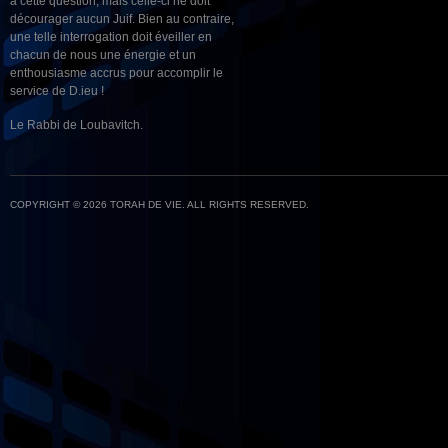
à cette question, mais celle-ci ne doit
décourager aucun Juif. Bien au contraire,
une telle interrogation doit éveiller en
chacun de nous une énergie et un
enthousiasme accrus pour accomplir le
service de D.ieu !
Le Rabbi de Loubavitch.
COPYRIGHT © 2026 TORAH DE VIE. ALL RIGHTS RESERVED.