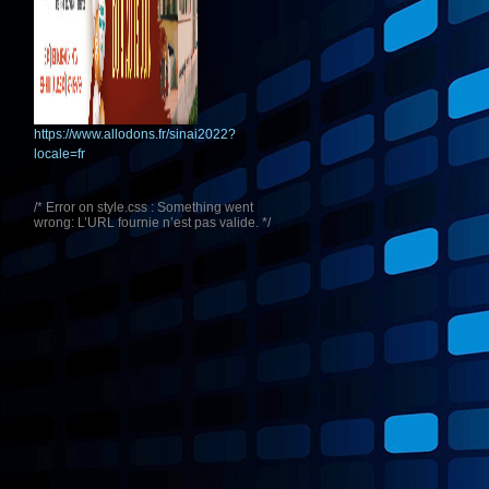
https://www.allodons.fr/sinai2022?
locale=fr
/* Error on style.css : Something went
wrong: L’URL fournie n’est pas valide. */