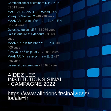
Comment aimer et craindre D.ieu ? Ep.1
-
53 519 vues
MACHIAH DANS LE JUDAISME : Qu.1 –
Pourquoi Machiah ?
- 40 998 vues
MAAMAR : ‘ונחה עליו רוח הוי – Ep.4 – FIN
-
38 734 vues
Qu’est-ce qu’un juif ?
- 33 076 vues
Joie intérieure et extérieure
- 30 635
vues
MAAMAR : ‘ונחה עליו רוח הוי – Ep.3
- 30
405 vues
Êtes-vous né un jeudi ?
- 28 868 vues
MAAMAR: ‘ונחה עליו רוח הוי – Ep.2
- 27
266 vues
Le secret des prénoms
- 26 075 vues
AIDEZ LES
INSTITUTIONS SINAÏ
- CAMPAGNE 2022
https://www.allodons.fr/sinai2022?
locale=fr