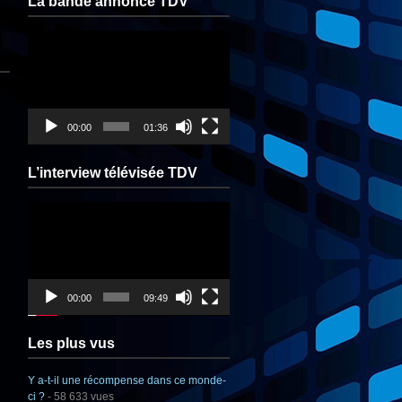
La bande annonce TDV
Lecteur
vidéo
00:00
01:36
L’interview télévisée TDV
Lecteur
vidéo
00:00
09:49
Les plus vus
Y a-t-il une récompense dans ce monde-
ci ?
- 58 633 vues