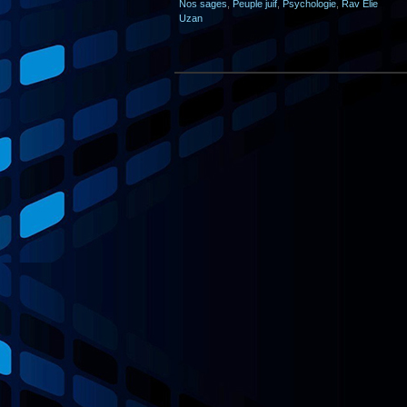
Nos sages
,
Peuple juif
,
Psychologie
,
Rav Elie
Uzan