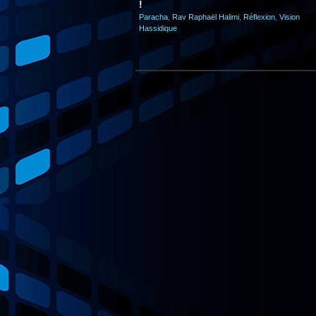
!
Paracha
,
Rav Raphaël Halimi
,
Réflexion
,
Vision
Hassidique