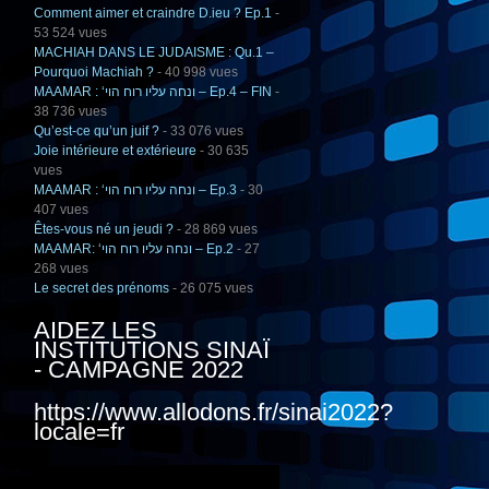
Comment aimer et craindre D.ieu ? Ep.1
-
53 524 vues
MACHIAH DANS LE JUDAISME : Qu.1 –
Pourquoi Machiah ?
- 40 998 vues
MAAMAR : ‘ונחה עליו רוח הוי – Ep.4 – FIN
-
38 736 vues
Qu’est-ce qu’un juif ?
- 33 076 vues
Joie intérieure et extérieure
- 30 635
vues
MAAMAR : ‘ונחה עליו רוח הוי – Ep.3
- 30
407 vues
Êtes-vous né un jeudi ?
- 28 869 vues
MAAMAR: ‘ונחה עליו רוח הוי – Ep.2
- 27
268 vues
Le secret des prénoms
- 26 075 vues
AIDEZ LES
INSTITUTIONS SINAÏ
- CAMPAGNE 2022
https://www.allodons.fr/sinai2022?
locale=fr