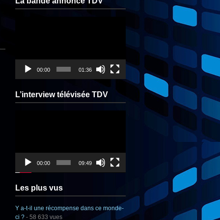
La bande annonce TDV
Lecteur
vidéo
00:00
01:36
L’interview télévisée TDV
Lecteur
vidéo
00:00
09:49
Les plus vus
Y a-t-il une récompense dans ce monde-
ci ?
- 58 633 vues