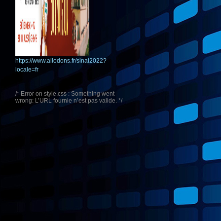
https://www.allodons.fr/sinai2022?
locale=fr
/* Error on style.css : Something went
wrong: L’URL fournie n’est pas valide. */