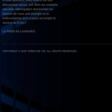
à cette question, mais celle-ci ne doit
décourager aucun Juif. Bien au contraire,
une telle interrogation doit éveiller en
chacun de nous une énergie et un
enthousiasme accrus pour accomplir le
service de D.ieu !
Le Rabbi de Loubavitch.
COPYRIGHT © 2026 TORAH DE VIE. ALL RIGHTS RESERVED.