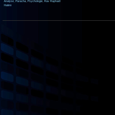
Analyse
,
Paracha
,
Psychologie
,
Rav Raphaël
Halimi