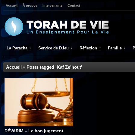
Accueil
À propos
Intervenants
Contact
La Paracha
Service de D.ieu
Réflexion
Famille
P
Accueil
»
Posts tagged 'Kaf Ze’hout'
DÉVARIM – Le bon jugement