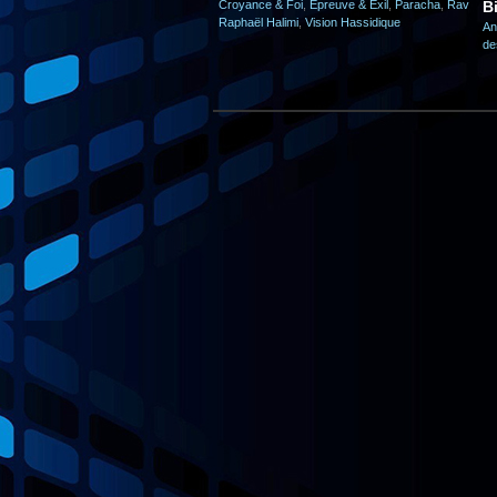
Croyance & Foi
,
Epreuve & Exil
,
Paracha
,
Rav
B
Raphaël Halimi
,
Vision Hassidique
An
de