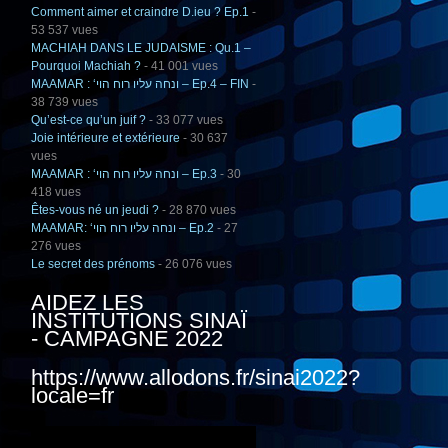
Comment aimer et craindre D.ieu ? Ep.1
-
53 537 vues
MACHIAH DANS LE JUDAISME : Qu.1 –
Pourquoi Machiah ?
- 41 001 vues
MAAMAR : ‘ונחה עליו רוח הוי – Ep.4 – FIN
-
38 739 vues
Qu’est-ce qu’un juif ?
- 33 077 vues
Joie intérieure et extérieure
- 30 637
vues
MAAMAR : ‘ונחה עליו רוח הוי – Ep.3
- 30
418 vues
Êtes-vous né un jeudi ?
- 28 870 vues
MAAMAR: ‘ונחה עליו רוח הוי – Ep.2
- 27
276 vues
Le secret des prénoms
- 26 076 vues
AIDEZ LES
INSTITUTIONS SINAÏ
- CAMPAGNE 2022
https://www.allodons.fr/sinai2022?
locale=fr