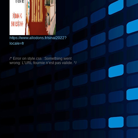
https://www.allodons.fr/sinai2022?
locale=fr
/* Error on style.css : Something went
wrong: L’URL fournie n’est pas valide. */