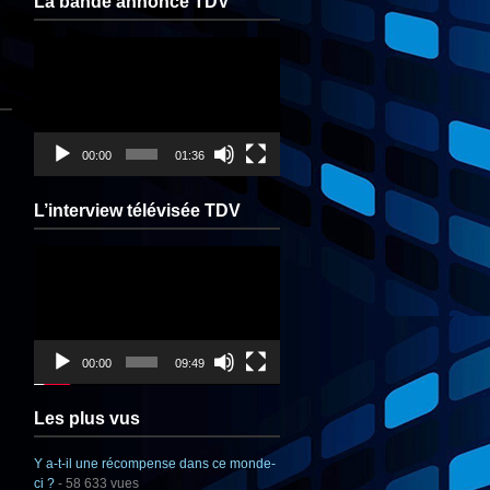
La bande annonce TDV
Lecteur
vidéo
00:00
01:36
L’interview télévisée TDV
Lecteur
vidéo
00:00
09:49
Les plus vus
Y a-t-il une récompense dans ce monde-
ci ?
- 58 633 vues