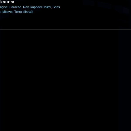
ikourim
alyse
,
Paracha
,
Rav Raphaël Halimi
,
Sens
s Mitsvot
,
Terre d'Israël