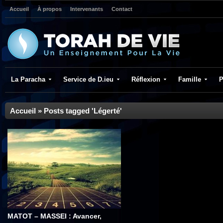
Accueil
À propos
Intervenants
Contact
La Paracha
Service de D.ieu
Réflexion
Famille
P
Accueil
»
Posts tagged 'Légerté'
MATOT – MASSEI : Avancer,