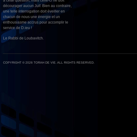
à cette question, mais celle-ci ne doit
décourager aucun Juif. Bien au contraire,
une telle interrogation doit éveiller en
chacun de nous une énergie et un
enthousiasme accrus pour accomplir le
service de D.ieu !
Le Rabbi de Loubavitch.
COPYRIGHT © 2026 TORAH DE VIE. ALL RIGHTS RESERVED.