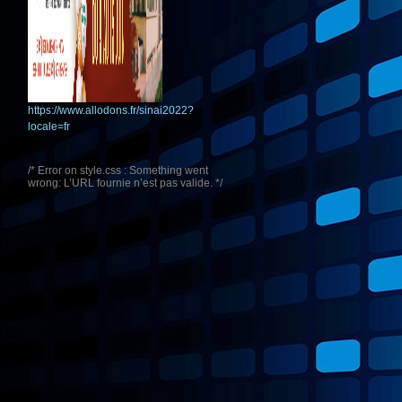
https://www.allodons.fr/sinai2022?
locale=fr
/* Error on style.css : Something went
wrong: L’URL fournie n’est pas valide. */