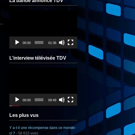
La bande annonce TDV
Lecteur
vidéo
00:00
01:36
L’interview télévisée TDV
Lecteur
vidéo
00:00
09:49
Les plus vus
Y a-t-il une récompense dans ce monde-
ci ?
- 58 633 vues