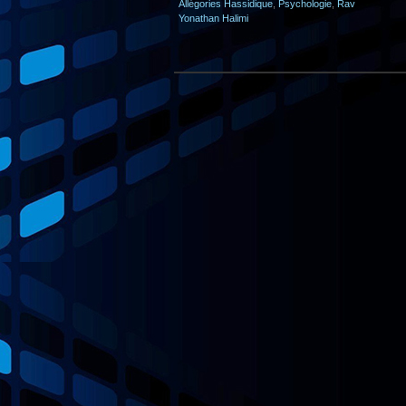
Allégories Hassidique
,
Psychologie
,
Rav
Yonathan Halimi