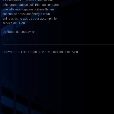
à cette question, mais celle-ci ne doit
décourager aucun Juif. Bien au contraire,
une telle interrogation doit éveiller en
chacun de nous une énergie et un
enthousiasme accrus pour accomplir le
service de D.ieu !
Le Rabbi de Loubavitch.
COPYRIGHT © 2026 TORAH DE VIE. ALL RIGHTS RESERVED.