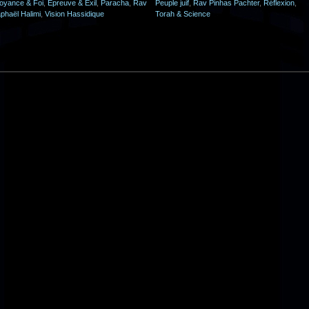
oyance & Foi
,
Epreuve & Exil
,
Paracha
,
Rav
Peuple juif
,
Rav Pinhas Pachter
,
Réflexion
,
phaël Halimi
,
Vision Hassidique
Torah & Science