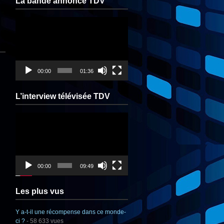
La bande annonce TDV
Lecteur
vidéo
00:00
01:36
L’interview télévisée TDV
Lecteur
vidéo
00:00
09:49
Les plus vus
Y a-t-il une récompense dans ce monde-
ci ?
- 58 633 vues