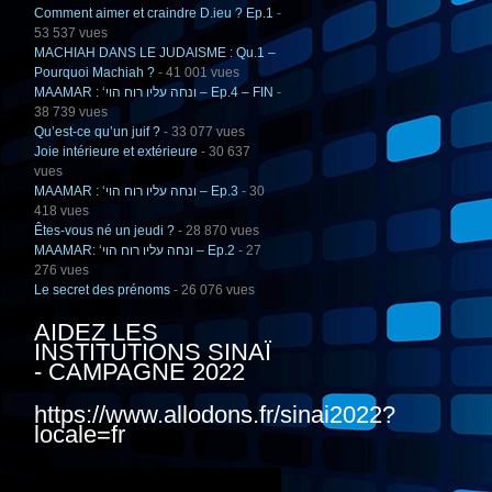
Comment aimer et craindre D.ieu ? Ep.1
-
53 537 vues
MACHIAH DANS LE JUDAISME : Qu.1 –
Pourquoi Machiah ?
- 41 001 vues
MAAMAR : ‘ונחה עליו רוח הוי – Ep.4 – FIN
-
38 739 vues
Qu’est-ce qu’un juif ?
- 33 077 vues
Joie intérieure et extérieure
- 30 637
vues
MAAMAR : ‘ונחה עליו רוח הוי – Ep.3
- 30
418 vues
Êtes-vous né un jeudi ?
- 28 870 vues
MAAMAR: ‘ונחה עליו רוח הוי – Ep.2
- 27
276 vues
Le secret des prénoms
- 26 076 vues
AIDEZ LES
INSTITUTIONS SINAÏ
- CAMPAGNE 2022
https://www.allodons.fr/sinai2022?
locale=fr