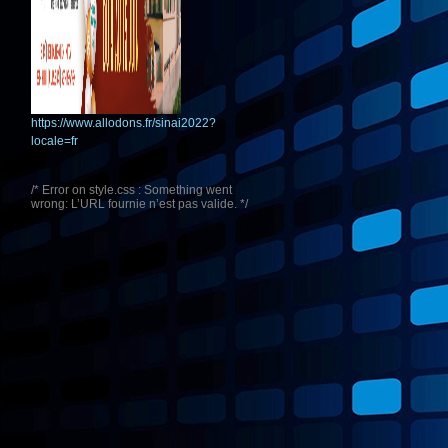
https://www.allodons.fr/sinai2022?
locale=fr
/* Error on style.css : Something went
wrong: L’URL fournie n’est pas valide. */