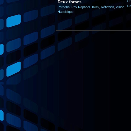
Deux forces
Cr
Ra
Paracha
,
Rav Raphaël Halimi
,
Réflexion
,
Vision
Hassidique