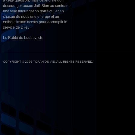
à cette question, mais celle-ci ne doit
décourager aucun Juif. Bien au contraire,
une telle interrogation doit éveiller en
chacun de nous une énergie et un
enthousiasme accrus pour accomplir le
service de D.ieu !
Le Rabbi de Loubavitch.
COPYRIGHT © 2026 TORAH DE VIE. ALL RIGHTS RESERVED.