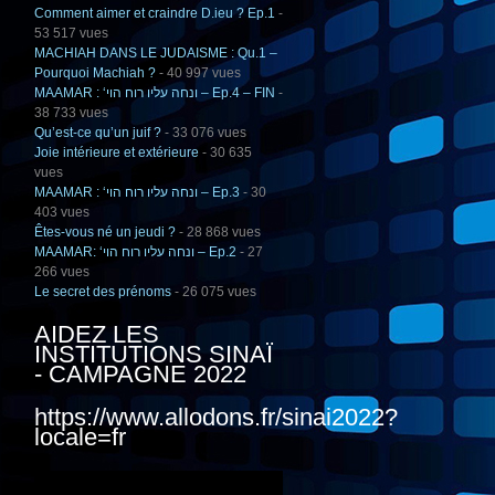
Comment aimer et craindre D.ieu ? Ep.1
-
53 517 vues
MACHIAH DANS LE JUDAISME : Qu.1 –
Pourquoi Machiah ?
- 40 997 vues
MAAMAR : ‘ונחה עליו רוח הוי – Ep.4 – FIN
-
38 733 vues
Qu’est-ce qu’un juif ?
- 33 076 vues
Joie intérieure et extérieure
- 30 635
vues
MAAMAR : ‘ונחה עליו רוח הוי – Ep.3
- 30
403 vues
Êtes-vous né un jeudi ?
- 28 868 vues
MAAMAR: ‘ונחה עליו רוח הוי – Ep.2
- 27
266 vues
Le secret des prénoms
- 26 075 vues
AIDEZ LES
INSTITUTIONS SINAÏ
- CAMPAGNE 2022
https://www.allodons.fr/sinai2022?
locale=fr