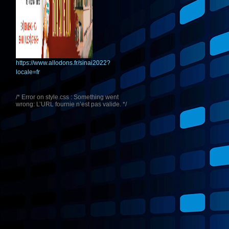
https://www.allodons.fr/sinai2022?
locale=fr
/* Error on style.css : Something went
wrong: L’URL fournie n’est pas valide. */