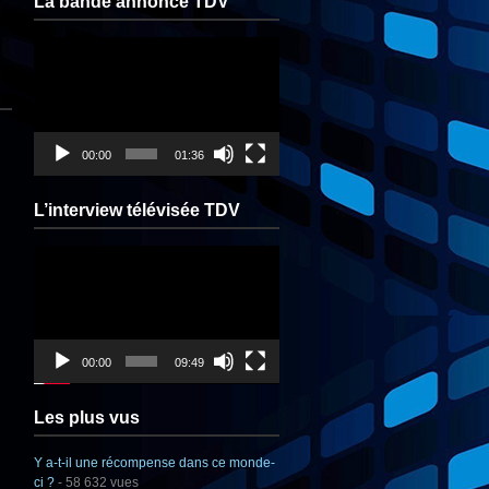
La bande annonce TDV
Lecteur
vidéo
00:00
01:36
L’interview télévisée TDV
Lecteur
vidéo
00:00
09:49
Les plus vus
Y a-t-il une récompense dans ce monde-
ci ?
- 58 632 vues