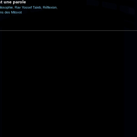
st une parole
ilosophie
,
Rav Yossef Taïeb
,
Réflexion
,
ns des Mitsvot