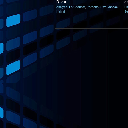
D.ieu
e
Analyse
,
Le Chabbat
,
Paracha
,
Rav Raphaël
Ph
Halimi
Se