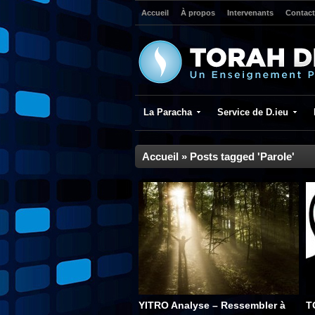
Accueil
À propos
Intervenants
Contact
La Paracha
Service de D.ieu
Accueil
»
Posts tagged 'Parole'
YITRO Analyse – Ressembler à
T