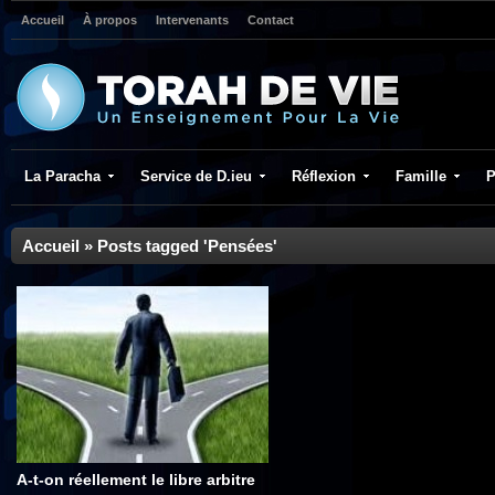
Accueil
À propos
Intervenants
Contact
La Paracha
Service de D.ieu
Réflexion
Famille
P
Accueil
»
Posts tagged 'Pensées'
A-t-on réellement le libre arbitre