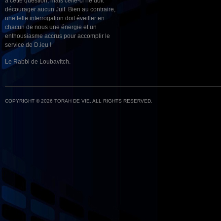
à cette question, mais celle-ci ne doit
décourager aucun Juif. Bien au contraire,
une telle interrogation doit éveiller en
chacun de nous une énergie et un
enthousiasme accrus pour accomplir le
service de D.ieu !
Le Rabbi de Loubavitch.
COPYRIGHT © 2026 TORAH DE VIE. ALL RIGHTS RESERVED.