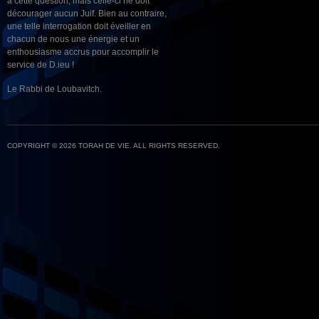
à cette question, mais celle-ci ne doit
décourager aucun Juif. Bien au contraire,
une telle interrogation doit éveiller en
chacun de nous une énergie et un
enthousiasme accrus pour accomplir le
service de D.ieu !
Le Rabbi de Loubavitch.
COPYRIGHT © 2026 TORAH DE VIE. ALL RIGHTS RESERVED.