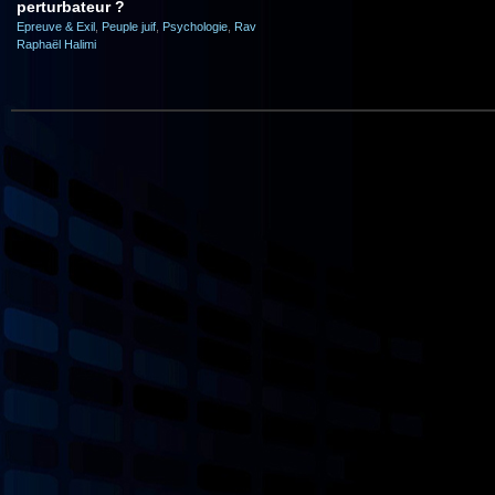
perturbateur ?
Epreuve & Exil
,
Peuple juif
,
Psychologie
,
Rav
Raphaël Halimi