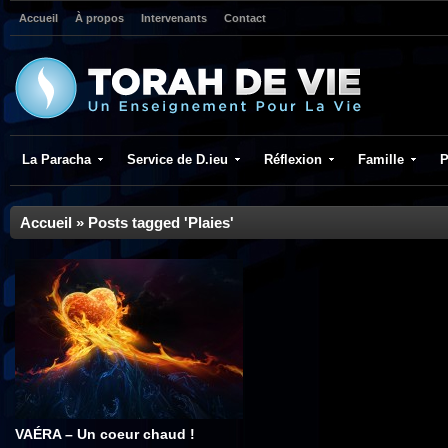
Accueil
À propos
Intervenants
Contact
La Paracha
Service de D.ieu
Réflexion
Famille
P
Accueil
»
Posts tagged 'Plaies'
VAÉRA – Un coeur chaud !