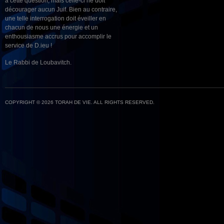
à cette question, mais celle-ci ne doit
décourager aucun Juif. Bien au contraire,
une telle interrogation doit éveiller en
chacun de nous une énergie et un
enthousiasme accrus pour accomplir le
service de D.ieu !
Le Rabbi de Loubavitch.
COPYRIGHT © 2026 TORAH DE VIE. ALL RIGHTS RESERVED.