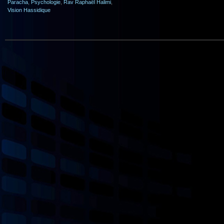
Paracha
,
Psychologie
,
Rav Raphaël Halimi
,
Vision Hassidique