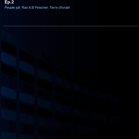
Ep.2
Peuple juif
,
Rav A.B Pewzner
,
Terre d'Israël