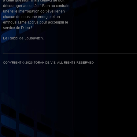
à cette question, mais celle-ci ne doit
décourager aucun Juif. Bien au contraire,
une telle interrogation doit éveiller en
chacun de nous une énergie et un
enthousiasme accrus pour accomplir le
service de D.ieu !
Le Rabbi de Loubavitch.
COPYRIGHT © 2026 TORAH DE VIE. ALL RIGHTS RESERVED.