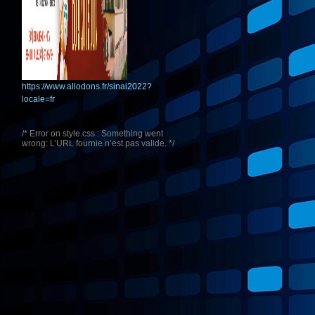
https://www.allodons.fr/sinai2022?
locale=fr
/* Error on style.css : Something went
wrong: L’URL fournie n’est pas valide. */