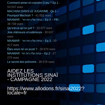
Comment aimer et craindre D.ieu ? Ep.1
-
53 537 vues
MACHIAH DANS LE JUDAISME : Qu.1 –
Pourquoi Machiah ?
- 41 001 vues
MAAMAR : ‘ונחה עליו רוח הוי – Ep.4 – FIN
-
38 738 vues
Qu’est-ce qu’un juif ?
- 33 077 vues
Joie intérieure et extérieure
- 30 637
vues
MAAMAR : ‘ונחה עליו רוח הוי – Ep.3
- 30
417 vues
Êtes-vous né un jeudi ?
- 28 870 vues
MAAMAR: ‘ונחה עליו רוח הוי – Ep.2
- 27
275 vues
Le secret des prénoms
- 26 076 vues
AIDEZ LES
INSTITUTIONS SINAÏ
- CAMPAGNE 2022
https://www.allodons.fr/sinai2022?
locale=fr