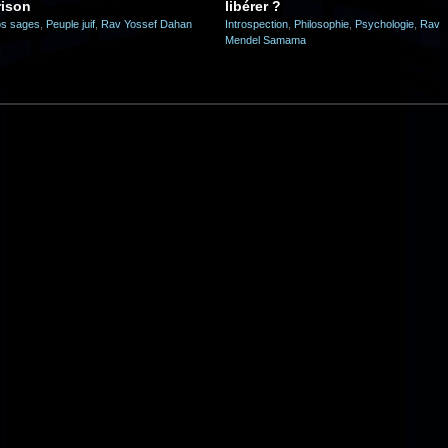
rison
libérer ?
s sages
,
Peuple juif
,
Rav Yossef Dahan
Introspection
,
Philosophie
,
Psychologie
,
Rav
Mendel Samama