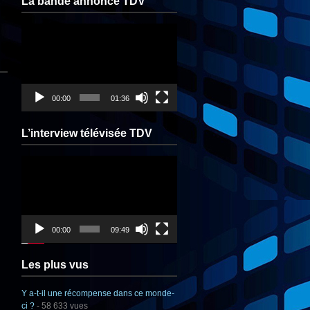
La bande annonce TDV
Lecteur
vidéo
00:00
01:36
L’interview télévisée TDV
Lecteur
vidéo
00:00
09:49
Les plus vus
Y a-t-il une récompense dans ce monde-
ci ?
- 58 633 vues