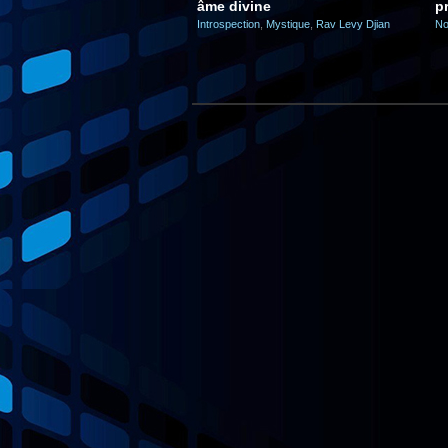
âme divine
p
Introspection
,
Mystique
,
Rav Levy Djian
No