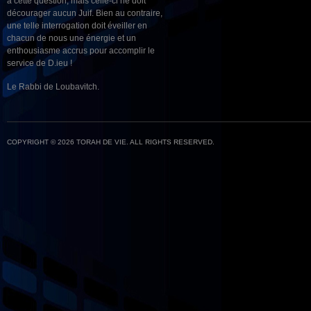
à cette question, mais celle-ci ne doit
décourager aucun Juif. Bien au contraire,
une telle interrogation doit éveiller en
chacun de nous une énergie et un
enthousiasme accrus pour accomplir le
service de D.ieu !
Le Rabbi de Loubavitch.
COPYRIGHT © 2026 TORAH DE VIE. ALL RIGHTS RESERVED.