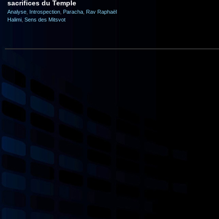
sacrifices du Temple
Analyse
,
Introspection
,
Paracha
,
Rav Raphaël
Halimi
,
Sens des Mitsvot