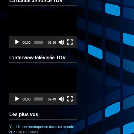
La bande annonce TDV
Lecteur
vidéo
00:00
01:36
L’interview télévisée TDV
Lecteur
vidéo
00:00
09:49
Les plus vus
Y a-t-il une récompense dans ce monde-
ci ?
- 58 633 vues