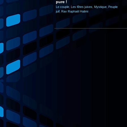
pure !
Le couple
,
Les fêtes juives
,
Mystique
,
Peuple
juif
,
Rav Raphaël Halimi