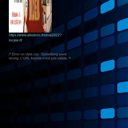
https://www.allodons.fr/sinai2022?
locale=fr
/* Error on style.css : Something went
wrong: L’URL fournie n’est pas valide. */