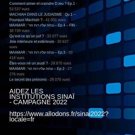
Comment aimer et craindre D.ieu ? Ep.1
-
53 537 vues
MACHIAH DANS LE JUDAISME : Qu.1 –
Pourquoi Machiah ?
- 41 001 vues
MAAMAR : ‘ונחה עליו רוח הוי – Ep.4 – FIN
-
38 739 vues
Qu’est-ce qu’un juif ?
- 33 077 vues
Joie intérieure et extérieure
- 30 637
vues
MAAMAR : ‘ונחה עליו רוח הוי – Ep.3
- 30
418 vues
Êtes-vous né un jeudi ?
- 28 870 vues
MAAMAR: ‘ונחה עליו רוח הוי – Ep.2
- 27
276 vues
Le secret des prénoms
- 26 076 vues
AIDEZ LES
INSTITUTIONS SINAÏ
- CAMPAGNE 2022
https://www.allodons.fr/sinai2022?
locale=fr