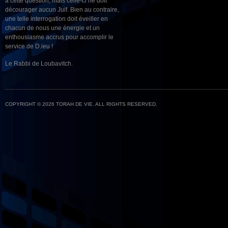
à cette question, mais celle-ci ne doit
décourager aucun Juif. Bien au contraire,
une telle interrogation doit éveiller en
chacun de nous une énergie et un
enthousiasme accrus pour accomplir le
service de D.ieu !
Le Rabbi de Loubavitch.
COPYRIGHT © 2026 TORAH DE VIE. ALL RIGHTS RESERVED.