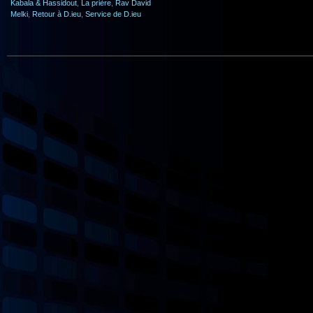
Kabala & Hassidout
,
La prière
,
Rav David
Melki
,
Retour à D.ieu
,
Service de D.ieu