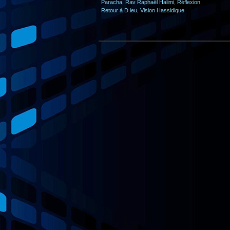
Paracha
,
Rav Raphaël Halimi
,
Réflexion
,
Retour à D.ieu
,
Vision Hassidique