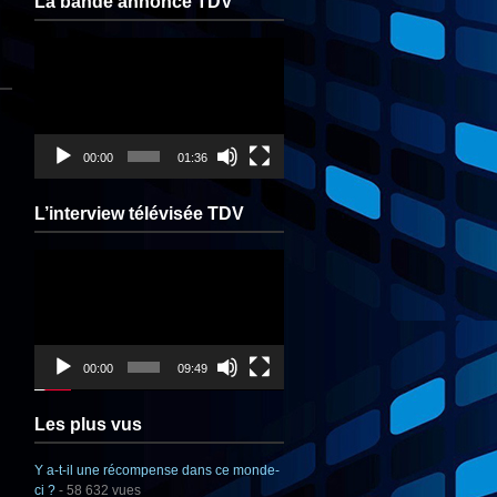
La bande annonce TDV
Lecteur
vidéo
00:00
01:36
L’interview télévisée TDV
Lecteur
vidéo
00:00
09:49
Les plus vus
Y a-t-il une récompense dans ce monde-
ci ?
- 58 632 vues