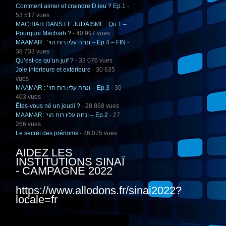
Comment aimer et craindre D.ieu ? Ep.1
-
53 517 vues
MACHIAH DANS LE JUDAISME : Qu.1 –
Pourquoi Machiah ?
- 40 997 vues
MAAMAR : ‘ונחה עליו רוח הוי – Ep.4 – FIN
-
38 733 vues
Qu’est-ce qu’un juif ?
- 33 076 vues
Joie intérieure et extérieure
- 30 635
vues
MAAMAR : ‘ונחה עליו רוח הוי – Ep.3
- 30
403 vues
Êtes-vous né un jeudi ?
- 28 868 vues
MAAMAR: ‘ונחה עליו רוח הוי – Ep.2
- 27
266 vues
Le secret des prénoms
- 26 075 vues
AIDEZ LES
INSTITUTIONS SINAÏ
- CAMPAGNE 2022
https://www.allodons.fr/sinai2022?
locale=fr