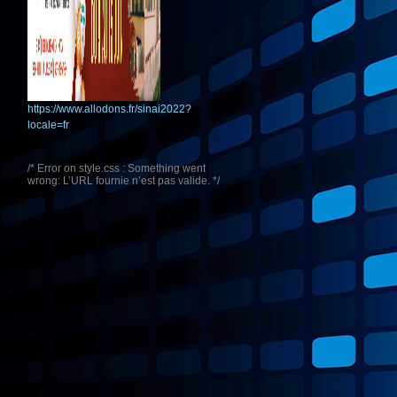
https://www.allodons.fr/sinai2022?
locale=fr
/* Error on style.css : Something went
wrong: L’URL fournie n’est pas valide. */