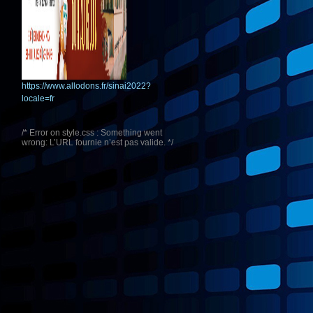
https://www.allodons.fr/sinai2022?
locale=fr
/* Error on style.css : Something went
wrong: L’URL fournie n’est pas valide. */