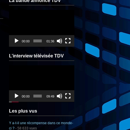
La bande annonce TDV
Lecteur
vidéo
00:00
01:36
L’interview télévisée TDV
Lecteur
vidéo
00:00
09:49
Les plus vus
Y a-t-il une récompense dans ce monde-
ci ?
- 58 633 vues