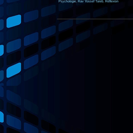
Psychologie
,
Rav Yossef Taïeb
,
Réflexion