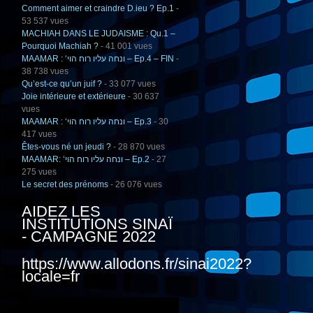
Comment aimer et craindre D.ieu ? Ep.1
-
53 537 vues
MACHIAH DANS LE JUDAISME : Qu.1 –
Pourquoi Machiah ?
- 41 001 vues
MAAMAR : ‘ונחה עליו רוח הוי – Ep.4 – FIN
-
38 738 vues
Qu’est-ce qu’un juif ?
- 33 077 vues
Joie intérieure et extérieure
- 30 637
vues
MAAMAR : ‘ונחה עליו רוח הוי – Ep.3
- 30
417 vues
Êtes-vous né un jeudi ?
- 28 870 vues
MAAMAR: ‘ונחה עליו רוח הוי – Ep.2
- 27
275 vues
Le secret des prénoms
- 26 076 vues
AIDEZ LES
INSTITUTIONS SINAÏ
- CAMPAGNE 2022
https://www.allodons.fr/sinai2022?
locale=fr