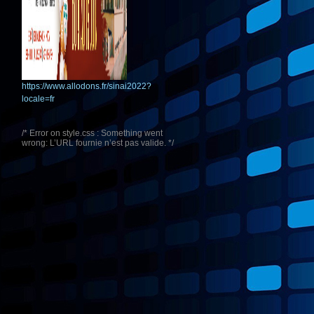
https://www.allodons.fr/sinai2022?
locale=fr
/* Error on style.css : Something went
wrong: L’URL fournie n’est pas valide. */