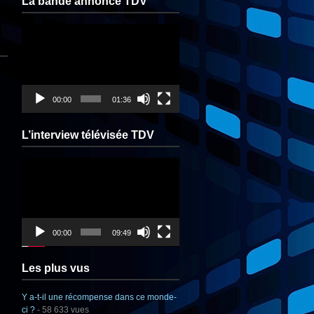
La bande annonce TDV
Lecteur
vidéo
00:00
01:36
L’interview télévisée TDV
Lecteur
vidéo
00:00
09:49
Les plus vus
Y a-t-il une récompense dans ce monde-
ci ?
- 58 633 vues