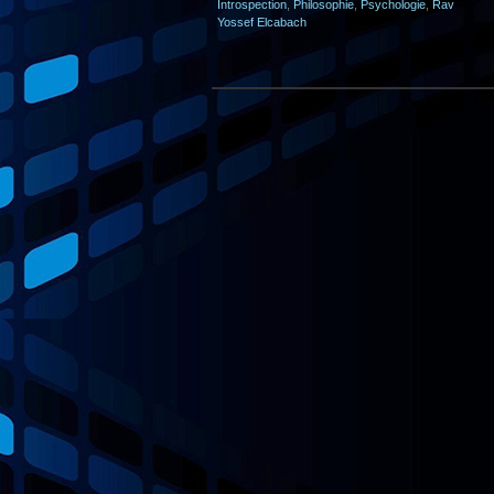
Introspection
,
Philosophie
,
Psychologie
,
Rav
Yossef Elcabach