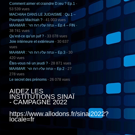
Comment aimer et craindre D.ieu ? Ep.1
-
53 539 vues
MACHIAH DANS LE JUDAISME : Qu.1 –
Pourquoi Machiah ?
- 41 003 vues
MAAMAR : ‘ונחה עליו רוח הוי – Ep.4 – FIN
-
38 741 vues
Qu’est-ce qu’un juif ?
- 33 078 vues
Joie intérieure et extérieure
- 30 637
vues
MAAMAR : ‘ונחה עליו רוח הוי – Ep.3
- 30
420 vues
Êtes-vous né un jeudi ?
- 28 871 vues
MAAMAR: ‘ונחה עליו רוח הוי – Ep.2
- 27
278 vues
Le secret des prénoms
- 26 078 vues
AIDEZ LES
INSTITUTIONS SINAÏ
- CAMPAGNE 2022
https://www.allodons.fr/sinai2022?
locale=fr