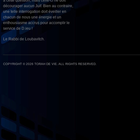
à cette question, mais celle-ci ne doit
décourager aucun Juif. Bien au contraire,
une telle interrogation doit éveiller en
chacun de nous une énergie et un
enthousiasme accrus pour accomplir le
service de D.ieu !
Le Rabbi de Loubavitch.
COPYRIGHT © 2026 TORAH DE VIE. ALL RIGHTS RESERVED.