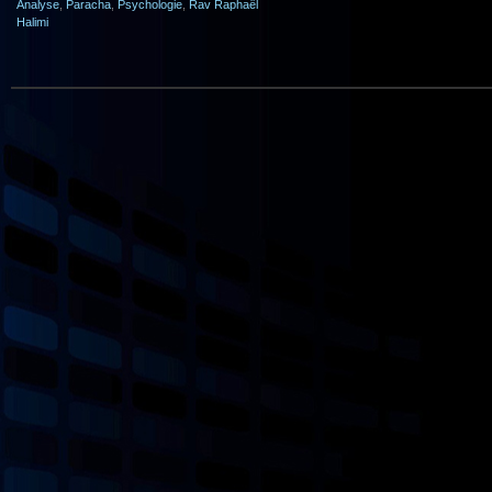
Analyse
,
Paracha
,
Psychologie
,
Rav Raphaël
Halimi