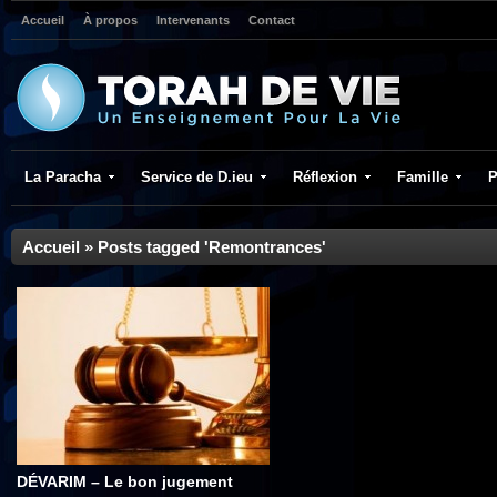
Accueil
À propos
Intervenants
Contact
La Paracha
Service de D.ieu
Réflexion
Famille
P
Accueil
»
Posts tagged 'Remontrances'
DÉVARIM – Le bon jugement