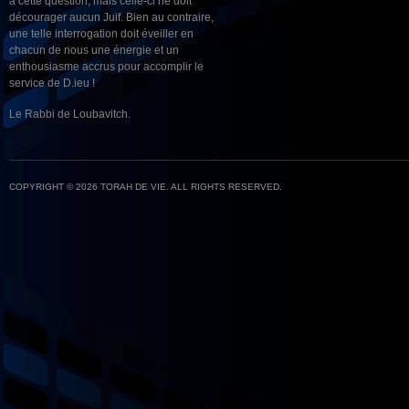
à cette question, mais celle-ci ne doit
décourager aucun Juif. Bien au contraire,
une telle interrogation doit éveiller en
chacun de nous une énergie et un
enthousiasme accrus pour accomplir le
service de D.ieu !
Le Rabbi de Loubavitch.
COPYRIGHT © 2026 TORAH DE VIE. ALL RIGHTS RESERVED.