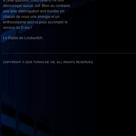
à cette question, mais celle-ci ne doit
décourager aucun Juif. Bien au contraire,
une telle interrogation doit éveiller en
chacun de nous une énergie et un
enthousiasme accrus pour accomplir le
service de D.ieu !
Le Rabbi de Loubavitch.
COPYRIGHT © 2026 TORAH DE VIE. ALL RIGHTS RESERVED.