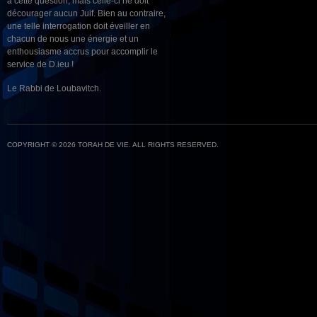
à cette question, mais celle-ci ne doit
décourager aucun Juif. Bien au contraire,
une telle interrogation doit éveiller en
chacun de nous une énergie et un
enthousiasme accrus pour accomplir le
service de D.ieu !
Le Rabbi de Loubavitch.
COPYRIGHT © 2026 TORAH DE VIE. ALL RIGHTS RESERVED.