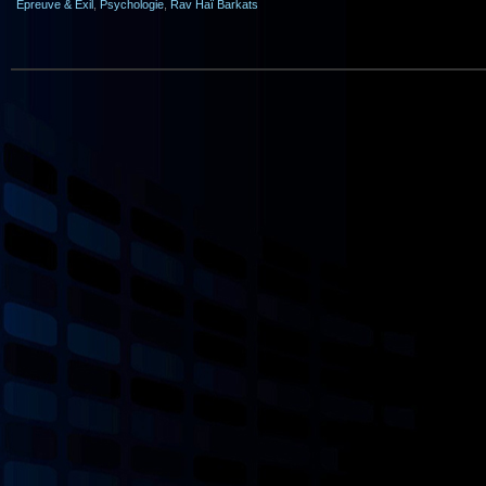
Epreuve & Exil
,
Psychologie
,
Rav Haï Barkats