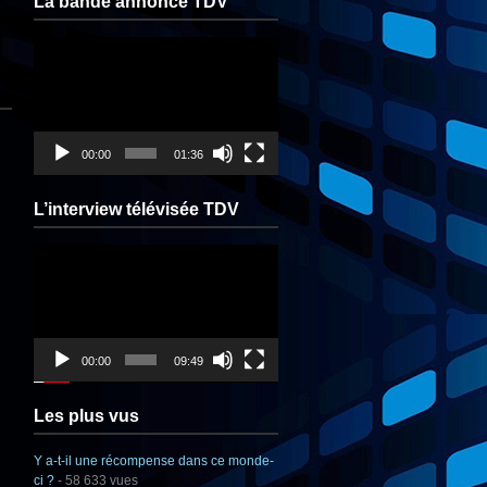
La bande annonce TDV
Lecteur
vidéo
00:00
01:36
L’interview télévisée TDV
Lecteur
vidéo
00:00
09:49
Les plus vus
Y a-t-il une récompense dans ce monde-
ci ?
- 58 633 vues