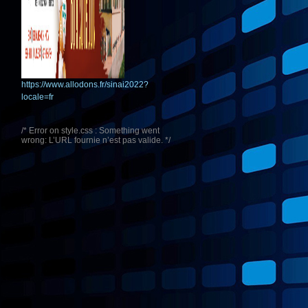
https://www.allodons.fr/sinai2022?
locale=fr
/* Error on style.css : Something went
wrong: L’URL fournie n’est pas valide. */