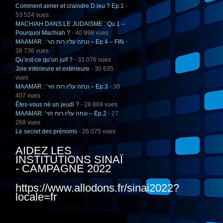
Comment aimer et craindre D.ieu ? Ep.1
-
53 524 vues
MACHIAH DANS LE JUDAISME : Qu.1 –
Pourquoi Machiah ?
- 40 998 vues
MAAMAR : ‘ונחה עליו רוח הוי – Ep.4 – FIN
-
38 736 vues
Qu’est-ce qu’un juif ?
- 33 076 vues
Joie intérieure et extérieure
- 30 635
vues
MAAMAR : ‘ונחה עליו רוח הוי – Ep.3
- 30
407 vues
Êtes-vous né un jeudi ?
- 28 869 vues
MAAMAR: ‘ונחה עליו רוח הוי – Ep.2
- 27
268 vues
Le secret des prénoms
- 26 075 vues
AIDEZ LES
INSTITUTIONS SINAÏ
- CAMPAGNE 2022
https://www.allodons.fr/sinai2022?
locale=fr