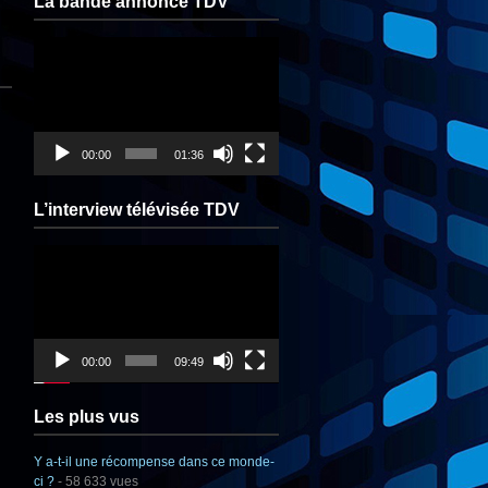
La bande annonce TDV
Lecteur
vidéo
00:00
01:36
L’interview télévisée TDV
Lecteur
vidéo
00:00
09:49
Les plus vus
Y a-t-il une récompense dans ce monde-
ci ?
- 58 633 vues