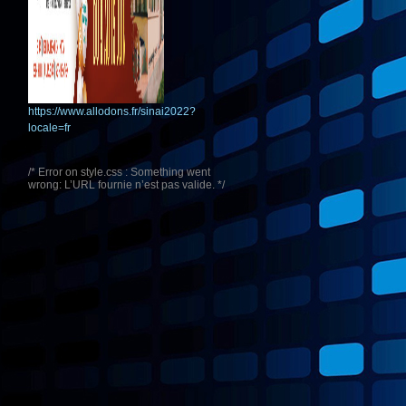
https://www.allodons.fr/sinai2022?
locale=fr
/* Error on style.css : Something went
wrong: L’URL fournie n’est pas valide. */