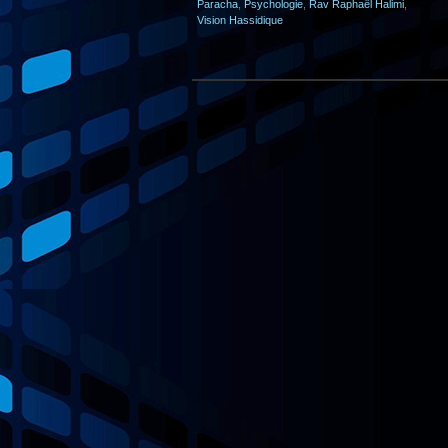
Paracha
,
Psychologie
,
Rav Raphaël Halimi
,
Vision Hassidique