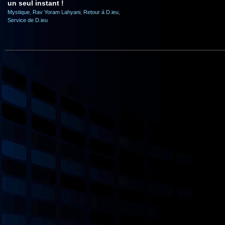
un seul instant !
Mystique
,
Rav Yoram Lahyani
,
Retour à D.ieu
,
Service de D.ieu