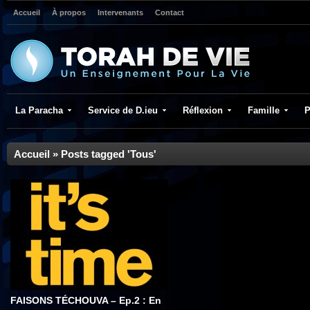
Accueil
À propos
Intervenants
Contact
La Paracha
Service de D.ieu
Réflexion
Famille
P
Accueil
»
Posts tagged 'Tous'
FAISONS TÉCHOUVA – Ep.2 : En