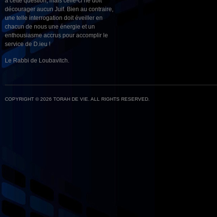
à cette question, mais celle-ci ne doit
décourager aucun Juif. Bien au contraire,
une telle interrogation doit éveiller en
chacun de nous une énergie et un
enthousiasme accrus pour accomplir le
service de D.ieu !
Le Rabbi de Loubavitch.
COPYRIGHT © 2026 TORAH DE VIE. ALL RIGHTS RESERVED.