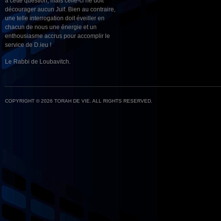
à cette question, mais celle-ci ne doit
décourager aucun Juif. Bien au contraire,
une telle interrogation doit éveiller en
chacun de nous une énergie et un
enthousiasme accrus pour accomplir le
service de D.ieu !
Le Rabbi de Loubavitch.
COPYRIGHT © 2026 TORAH DE VIE. ALL RIGHTS RESERVED.