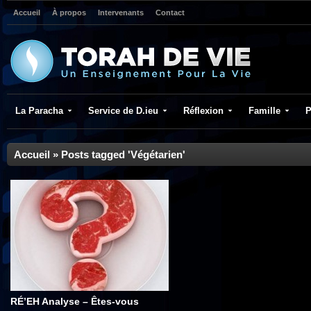
Accueil
À propos
Intervenants
Contact
La Paracha
Service de D.ieu
Réflexion
Famille
P
Accueil
»
Posts tagged 'Végétarien'
RÉ’EH Analyse – Êtes-vous