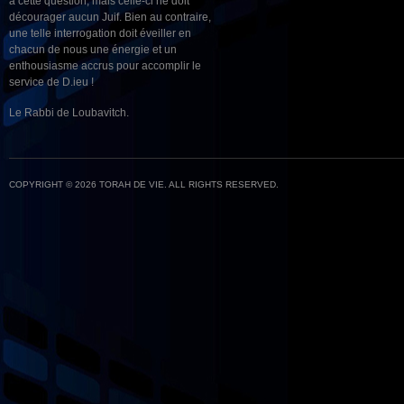
à cette question, mais celle-ci ne doit
décourager aucun Juif. Bien au contraire,
une telle interrogation doit éveiller en
chacun de nous une énergie et un
enthousiasme accrus pour accomplir le
service de D.ieu !
Le Rabbi de Loubavitch.
COPYRIGHT © 2026 TORAH DE VIE. ALL RIGHTS RESERVED.