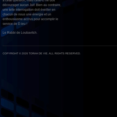
à cette question, mais celle-ci ne doit
décourager aucun Juif. Bien au contraire,
une telle interrogation doit éveiller en
chacun de nous une énergie et un
enthousiasme accrus pour accomplir le
service de D.ieu !
Le Rabbi de Loubavitch.
COPYRIGHT © 2026 TORAH DE VIE. ALL RIGHTS RESERVED.