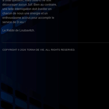
à cette question, mais celle-ci ne doit
décourager aucun Juif. Bien au contraire,
une telle interrogation doit éveiller en
chacun de nous une énergie et un
enthousiasme accrus pour accomplir le
service de D.ieu !
Le Rabbi de Loubavitch.
COPYRIGHT © 2026 TORAH DE VIE. ALL RIGHTS RESERVED.