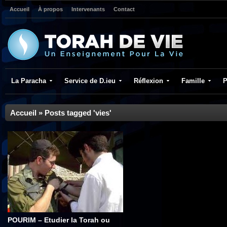
Accueil
À propos
Intervenants
Contact
La Paracha
Service de D.ieu
Réflexion
Famille
P
Accueil
»
Posts tagged 'vies'
POURIM – Etudier la Torah ou