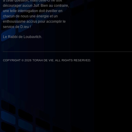
à cette question, mais celle-ci ne doit
décourager aucun Juif. Bien au contraire,
une telle interrogation doit éveiller en
chacun de nous une énergie et un
enthousiasme accrus pour accomplir le
service de D.ieu !
Le Rabbi de Loubavitch.
COPYRIGHT © 2026 TORAH DE VIE. ALL RIGHTS RESERVED.