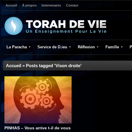
Accueil
À propos
Intervenants
Contact
La Paracha
Service de D.ieu
Réflexion
Famille
P
Accueil
»
Posts tagged 'Vison droite'
PINHAS – Vous arrive t-il de vous