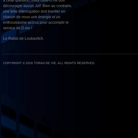
à cette question, mais celle-ci ne doit
décourager aucun Juif. Bien au contraire,
une telle interrogation doit éveiller en
chacun de nous une énergie et un
enthousiasme accrus pour accomplir le
service de D.ieu !
Le Rabbi de Loubavitch.
COPYRIGHT © 2026 TORAH DE VIE. ALL RIGHTS RESERVED.