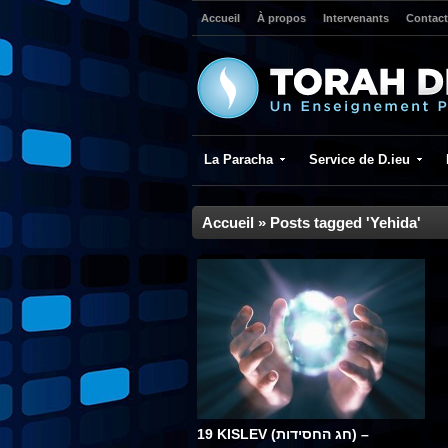
Accueil
À propos
Intervenants
Contact
La Paracha
Service de D.ieu
Accueil
»
Posts tagged 'Yehida'
19 KISLEV (חג החסידות) –