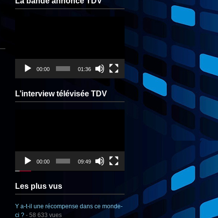
La bande annonce TDV
Lecteur
vidéo
00:00
01:36
L’interview télévisée TDV
Lecteur
vidéo
00:00
09:49
Les plus vus
Y a-t-il une récompense dans ce monde-
ci ?
- 58 633 vues