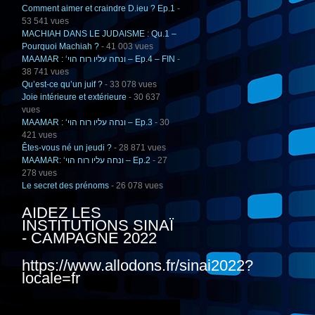
Comment aimer et craindre D.ieu ? Ep.1
-
53 541 vues
MACHIAH DANS LE JUDAISME : Qu.1 –
Pourquoi Machiah ?
- 41 003 vues
MAAMAR : ‘ונחה עליו רוח הוי – Ep.4 – FIN
-
38 741 vues
Qu’est-ce qu’un juif ?
- 33 078 vues
Joie intérieure et extérieure
- 30 637
vues
MAAMAR : ‘ונחה עליו רוח הוי – Ep.3
- 30
421 vues
Êtes-vous né un jeudi ?
- 28 871 vues
MAAMAR: ‘ונחה עליו רוח הוי – Ep.2
- 27
278 vues
Le secret des prénoms
- 26 078 vues
AIDEZ LES
INSTITUTIONS SINAÏ
- CAMPAGNE 2022
https://www.allodons.fr/sinai2022?
locale=fr