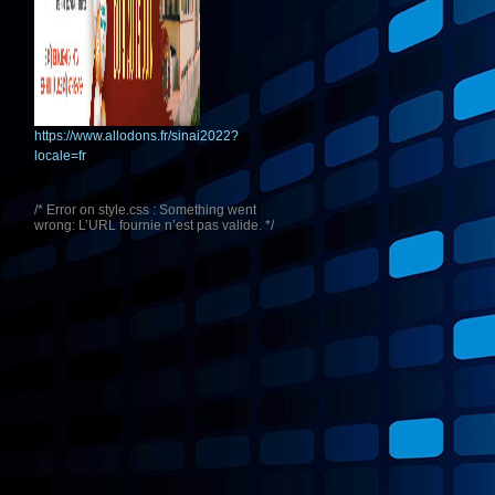
https://www.allodons.fr/sinai2022?
locale=fr
/* Error on style.css : Something went
wrong: L’URL fournie n’est pas valide. */